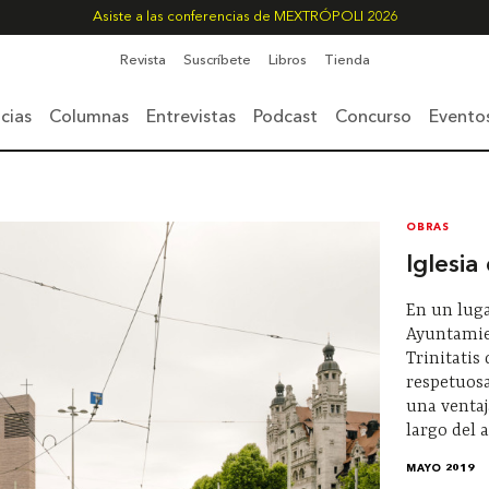
Asiste a las conferencias de MEXTRÓPOLI 2026
Revista
Suscríbete
Libros
Tienda
cias
Columnas
Entrevistas
Podcast
Concurso
Evento
OBRAS
Iglesia
En un lug
Ayuntamien
Trinitatis
respetuos
una ventaj
largo del a
MAYO 2019