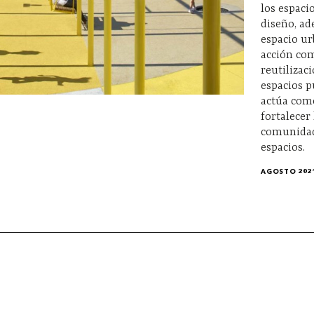
los espacio
diseño, ad
espacio ur
acción com
reutilizac
espacios 
actúa com
fortalecer
comunidad 
espacios.
AGOSTO 202