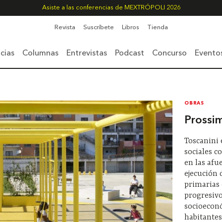
Asiste a las conferencias de MEXTRÓPOLI 2026
Revista
Suscríbete
Libros
Tienda
cias
Columnas
Entrevistas
Podcast
Concurso
Evento
OBRAS
Prossi
Toscanini 
sociales c
en las afue
ejecución 
primarias 
progresivo
socioecon
habitantes