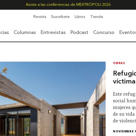
Asiste a las conferencias de MEXTRÓPOLI 2026
Revista
Suscríbete
Libros
Tienda
cias
Columnas
Entrevistas
Podcast
Concurso
Evento
OBRAS
Refugi
víctima
Este refug
social hum
mujeres q
de su vida
de violenc
NOVIEMBRE 