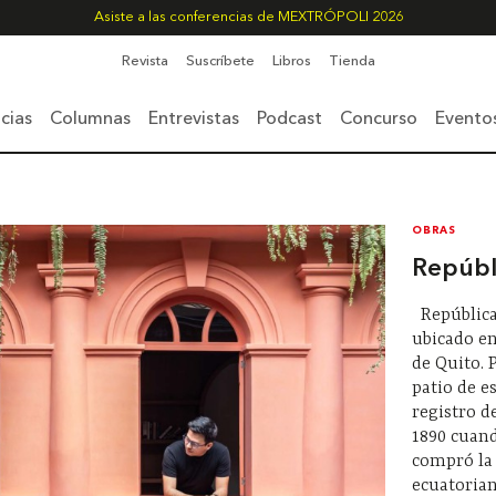
Asiste a las conferencias de MEXTRÓPOLI 2026
Revista
Suscríbete
Libros
Tienda
cias
Columnas
Entrevistas
Podcast
Concurso
Evento
OBRAS
Repúbl
República
ubicado en
de Quito. 
patio de e
registro d
1890 cuan
compró la
ecuatorian