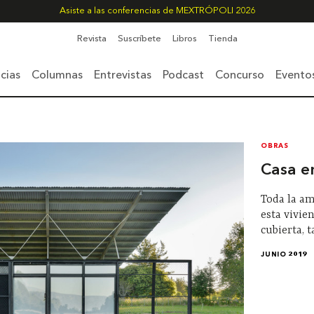
Asiste a las conferencias de MEXTRÓPOLI 2026
Revista
Suscríbete
Libros
Tienda
cias
Columnas
Entrevistas
Podcast
Concurso
Evento
OBRAS
Casa e
Toda la am
esta vivie
cubierta, 
JUNIO 2019