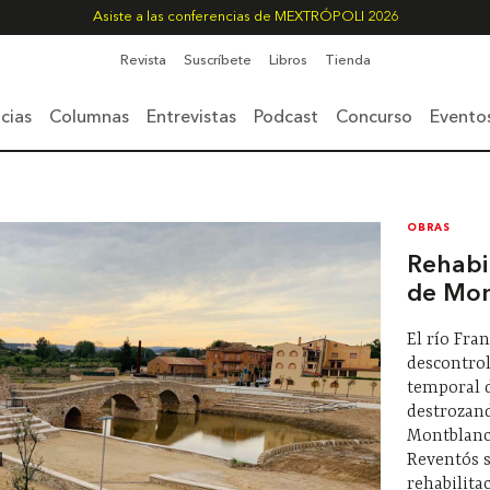
Asiste a las conferencias de MEXTRÓPOLI 2026
Revista
Suscríbete
Libros
Tienda
cias
Columnas
Entrevistas
Podcast
Concurso
Evento
OBRAS
Rehabil
de Mon
El río Fran
descontro
temporal d
destrozan
Montblanc 
Reventós s
rehabilitac