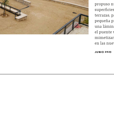
propuso nu
superficie
terrazas, 
pequeña p
una lámin
el puente v
mimetizar 
en las nue
JUNIO 2023