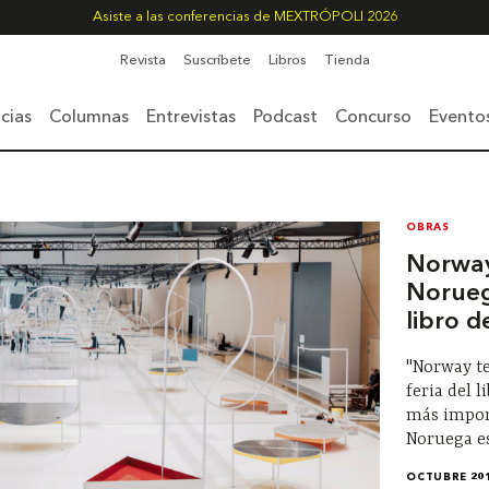
Asiste a las conferencias de MEXTRÓPOLI 2026
Revista
Suscríbete
Libros
Tienda
cias
Columnas
Entrevistas
Podcast
Concurso
Evento
OBRAS
Norway 
Norueg
libro 
"Norway te
feria del l
más import
Noruega es
OCTUBRE 20