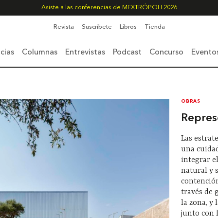
Asiste a las conferencias de MEXTRÓPOLI 2026
Revista
Suscríbete
Libros
Tienda
cias
Columnas
Entrevistas
Podcast
Concurso
Evento
OBRAS
Repres
Las estrat
una cuidad
integrar e
natural y s
contención
través de 
la zona, y 
junto con 