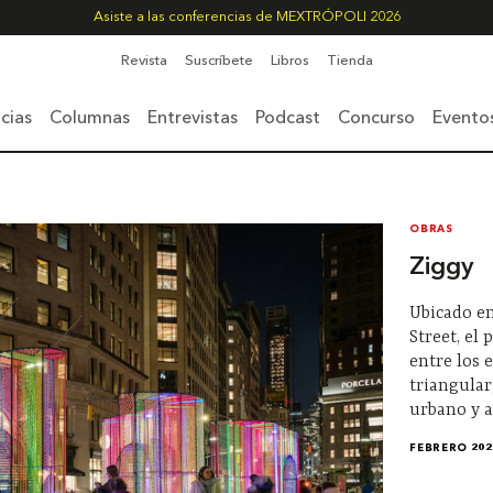
Asiste a las conferencias de MEXTRÓPOLI 2026
Revista
Suscríbete
Libros
Tienda
cias
Columnas
Entrevistas
Podcast
Concurso
Evento
OBRAS
Ziggy
Ubicado en
Street, el
entre los 
triangular
urbano y a
FEBRERO 202