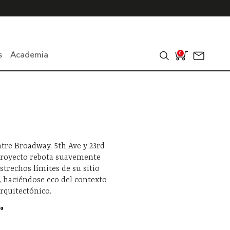
s
Academia
0
tre Broadway, 5th Ave y 23rd
 proyecto rebota suavemente
estrechos límites de su sitio
, haciéndose eco del contexto
rquitectónico.
0