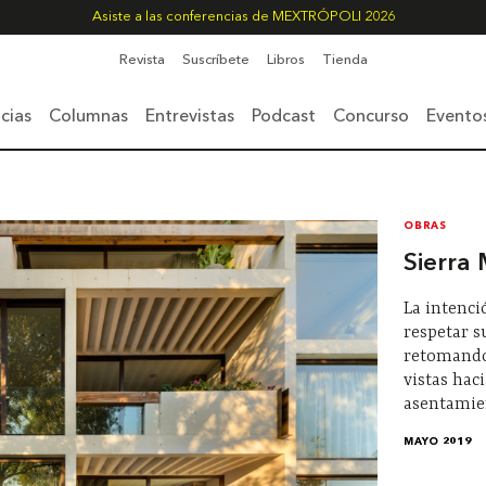
Asiste a las conferencias de MEXTRÓPOLI 2026
Revista
Suscríbete
Libros
Tienda
cias
Columnas
Entrevistas
Podcast
Concurso
Evento
OBRAS
Sierra
La intenci
respetar su
retomando 
vistas haci
asentamien
MAYO 2019