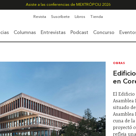
Asiste a las conferencias de MEXTRÓPOLI 2026
Revista
Suscríbete
Libros
Tienda
cias
Columnas
Entrevistas
Podcast
Concurso
Evento
OBRAS
Edific
en Cor
El Edifici
Asamblea N
situado de
Asamblea 
cuna de la
proyectó 
refleja una