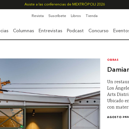
Asiste a las conferencias de MEXTRÓPOLI 2026
Revista
Suscríbete
Libros
Tienda
cias
Columnas
Entrevistas
Podcast
Concurso
Evento
OBRAS
Damia
Un restaur
Los Ángele
Arts Distr
Ubicado e
con materi
AGOSTO 202