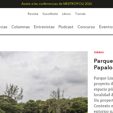
Asiste a las conferencias de MEXTRÓPOLI 2026
Revista
Suscríbete
Libros
Tienda
cias
Columnas
Entrevistas
Podcast
Concurso
Evento
OBRAS
Parque 
Papal
Parque Lin
proyecto d
espacio pú
localidad 
Un proyect
Contexto e
entorno na