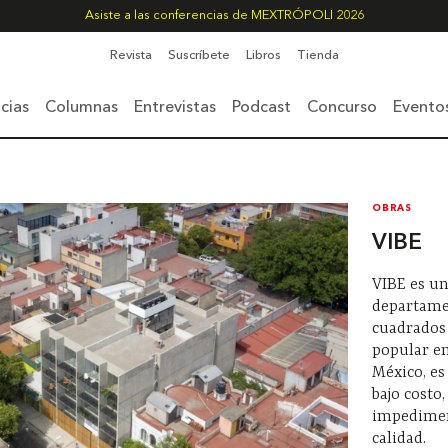
Asiste a las conferencias de MEXTRÓPOLI 2026
Revista
Suscríbete
Libros
Tienda
cias
Columnas
Entrevistas
Podcast
Concurso
Evento
OBRAS
VIBE
VIBE es un
departame
cuadrados 
popular en
México, es
bajo costo
impedimen
calidad.