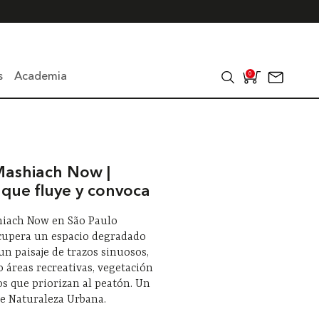
s
Academia
0
Mashiach Now |
 que fluye y convoca
hiach Now en São Paulo
ecupera un espacio degradado
n paisaje de trazos sinuosos,
 áreas recreativas, vegetación
os que priorizan al peatón. Un
e Naturaleza Urbana.