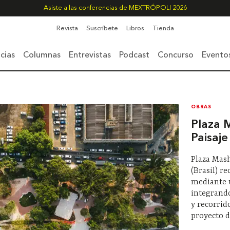
Asiste a las conferencias de MEXTRÓPOLI 2026
Revista
Suscríbete
Libros
Tienda
cias
Columnas
Entrevistas
Podcast
Concurso
Evento
OBRAS
Plaza 
Paisaje
Plaza Mas
(Brasil) r
mediante u
integrando
y recorrid
proyecto d