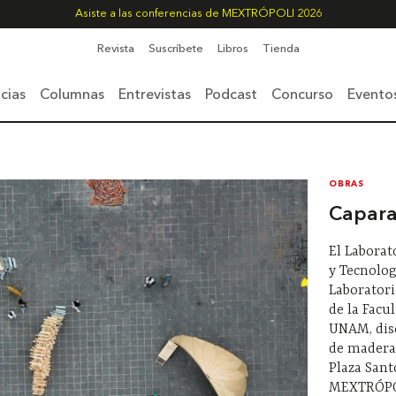
Asiste a las conferencias de MEXTRÓPOLI 2026
Revista
Suscríbete
Libros
Tienda
cias
Columnas
Entrevistas
Podcast
Concurso
Evento
OBRAS
Capara
El Laborat
y Tecnolog
Laboratori
de la Facu
UNAM, dis
de madera 
Plaza San
MEXTRÓPO