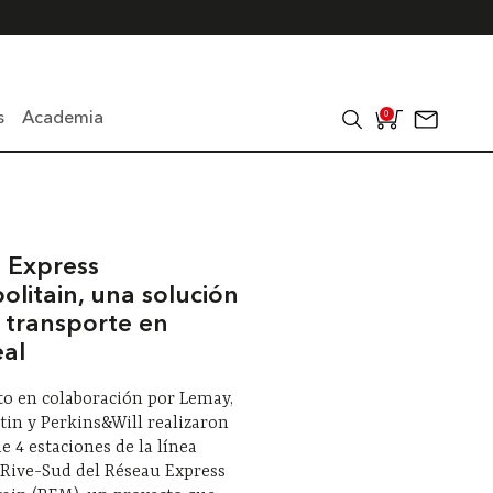
s
Academia
0
 Express
olitain, una solución
l transporte en
al
to en colaboración por Lemay,
tin y Perkins&Will realizaron
de 4 estaciones de la línea
 Rive-Sud del Réseau Express