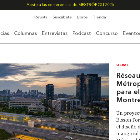
Asiste a las conferencias de MEXTRÓPOLI 2026
Revista
Suscríbete
Libros
Tienda
cias
Columnas
Entrevistas
Podcast
Concurso
Evento
OBRAS
Réseau
Métrop
para e
Montre
Un proyec
Bisson For
el diseño 
inaugural