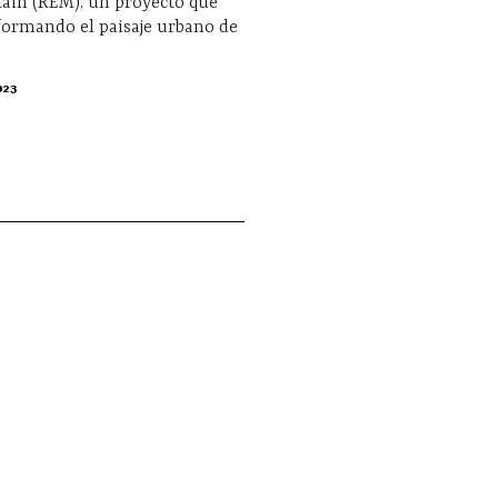
tain (REM), un proyecto que
formando el paisaje urbano de
023