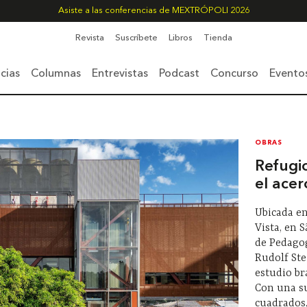
Asiste a las conferencias de MEXTRÓPOLI 2026
Revista
Suscríbete
Libros
Tienda
cias
Columnas
Entrevistas
Podcast
Concurso
Evento
OBRAS
Refugi
el acer
Ubicada en
Vista, en 
de Pedagog
Rudolf Ste
estudio br
Con una su
cuadrados,