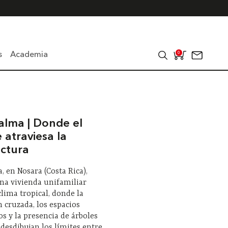
s
Academia
0
alma | Donde el
 atraviesa la
ectura
, en Nosara (Costa Rica),
na vivienda unifamiliar
clima tropical, donde la
n cruzada, los espacios
s y la presencia de árboles
 desdibujan los límites entre