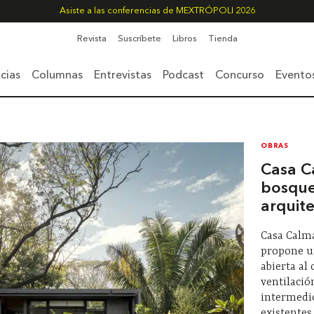
Asiste a las conferencias de MEXTRÓPOLI 2026
Revista
Suscríbete
Libros
Tienda
cias
Columnas
Entrevistas
Podcast
Concurso
Evento
OBRAS
Casa C
bosque
arquit
Casa Calma
propone u
abierta al 
ventilació
intermedio
existentes