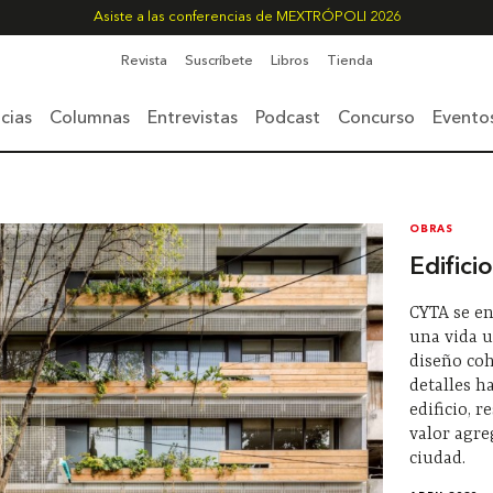
Asiste a las conferencias de MEXTRÓPOLI 2026
Revista
Suscríbete
Libros
Tienda
cias
Columnas
Entrevistas
Podcast
Concurso
Evento
OBRAS
Edific
CYTA se en
una vida 
diseño coh
detalles h
edificio, 
valor agre
ciudad.