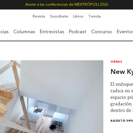
Asiste a las conferencias de MEXTRÓPOLI 2026
Revista
Suscríbete
Libros
Tienda
cias
Columnas
Entrevistas
Podcast
Concurso
Evento
OBRAS
New Ky
El enfoque
radica en 
espacio pú
gradación 
dentro de 
AGOSTO 201