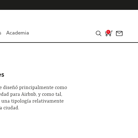
s
Academia
0
es
se diseñó principalmente como
dad para Airbnb, y como tal,
 una tipología relativamente
a ciudad.