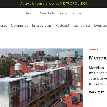
Asiste a las conferencias de MEXTRÓPOLI 2026
Revista
Suscríbete
Libros
Tienda
cias
Columnas
Entrevistas
Podcast
Concurso
Evento
OBRAS
Meridi
Meridies 
una propie
constituye
nueva en l
MAYO 2019