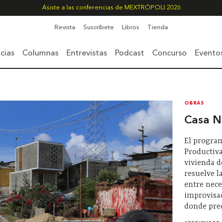
Asiste a las conferencias de MEXTRÓPOLI 2026
Revista
Suscríbete
Libros
Tienda
cias
Columnas
Entrevistas
Podcast
Concurso
Evento
OBRAS
Casa N
El program
Productiva
vivienda d
resuelve l
entre nece
improvisa
donde pre