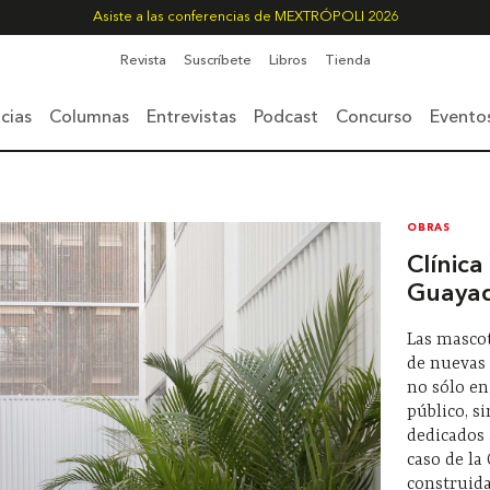
Asiste a las conferencias de MEXTRÓPOLI 2026
Revista
Suscríbete
Libros
Tienda
cias
Columnas
Entrevistas
Podcast
Concurso
Evento
OBRAS
Clínica
Guayaq
Las masco
de nuevas
no sólo en
público, s
dedicados a
caso de la
construida