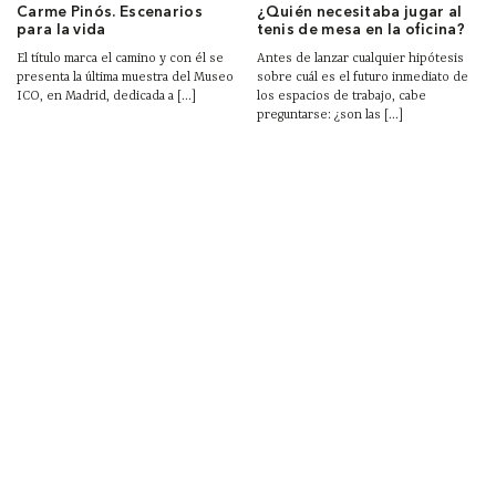
Carme Pinós. Escenarios
¿Quién necesitaba jugar al
para la vida
tenis de mesa en la oficina?
El título marca el camino y con él se
Antes de lanzar cualquier hipótesis
presenta la última muestra del Museo
sobre cuál es el futuro inmediato de
ICO, en Madrid, dedicada a [...]
los espacios de trabajo, cabe
preguntarse: ¿son las [...]