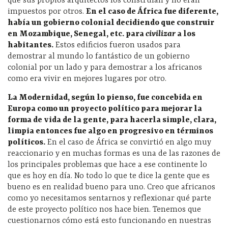
que sus propios arquitectos los construían y no eran
impuestos por otros.
En el caso de
África fue diferente,
hab
ía un gobierno colonial decidiendo que construir
en Mozambique, Senegal, etc. para
civilizar
a los
habitantes.
Estos edificios fueron usados para
demostrar al mundo lo fantástico de un gobierno
colonial por un lado y para demostrar a los africanos
como era vivir en mejores lugares por otro.
La Modernidad, seg
ún lo pienso, fue concebida en
Europa como un proyecto pol
ítico para mejorar la
forma de vida de la gente, para hacerla simple, clara,
limpia entonces fue algo en progresivo en t
érminos
pol
íticos.
En el caso de África se convirtió en algo muy
reaccionario y en muchas formas es una de las razones de
los principales problemas que hace a ese continente lo
que es hoy en día. No todo lo que te dice la gente que es
bueno es en realidad bueno para uno. Creo que africanos
como yo necesitamos sentarnos y reflexionar qué parte
de este proyecto político nos hace bien. Tenemos que
cuestionarnos cómo está esto funcionando en nuestras