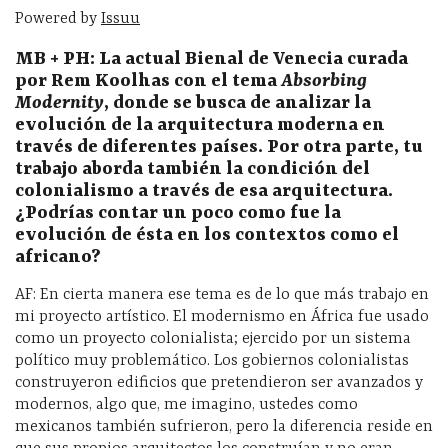
Powered by
Issuu
MB + PH: La actual Bienal de Venecia curada
por Rem Koolhas con el tema
Absorbing
Modernity
, donde se busca de analizar la
evoluci
ón de la arquitectura moderna en
trav
és de diferentes pa
íses. Por otra parte, tu
trabajo aborda tambi
én la condici
ón del
colonialismo a trav
és de esa arquitectura.
¿Podr
ías contar un poco como fue la
evoluci
ón de ésta en los contextos como el
africano?
AF: En cierta manera ese tema es de lo que más trabajo en
mi proyecto artístico. El modernismo en África fue usado
como un proyecto colonialista; ejercido por un sistema
político muy problemático. Los gobiernos colonialistas
construyeron edificios que pretendieron ser avanzados y
modernos, algo que, me imagino, ustedes como
mexicanos también sufrieron, pero la diferencia reside en