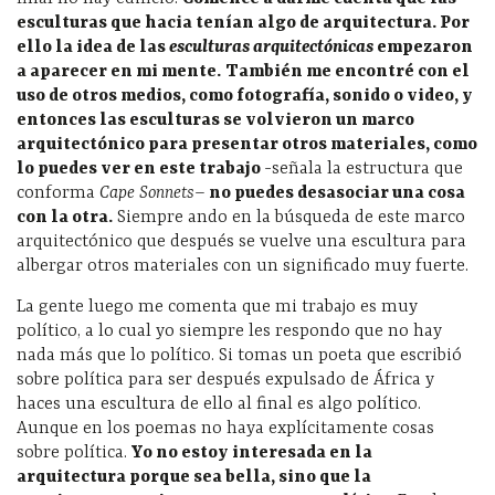
esculturas que hacia ten
ían algo de arquitectura. Por
ello la idea de las
esculturas arquitect
ónicas
empezaron
a aparecer en mi mente.
Tambi
én me encontr
é con el
uso de otros medios, como fotograf
ía, sonido o video, y
entonces las esculturas se volvieron un marco
arquitect
ónico para presentar otros materiales, como
lo puedes ver en este trabajo
-señala la estructura que
conforma
Cape Sonnets
–
no puedes desasociar una cosa
con la otra.
Siempre ando en la búsqueda de este marco
arquitectónico que después se vuelve una escultura para
albergar otros materiales con un significado muy fuerte.
La gente luego me comenta que mi trabajo es muy
político, a lo cual yo siempre les respondo que no hay
nada más que lo político. Si tomas un poeta que escribió
sobre política para ser después expulsado de África y
haces una escultura de ello al final es algo político.
Aunque en los poemas no haya explícitamente cosas
sobre política.
Yo no estoy interesada en la
arquitectura porque sea bella, sino que la