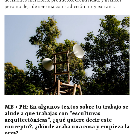
decisiones increíbles, productos, creatividad, y avances
pero no deja de ser una contradicción muy extraña.
MB + PH: En algunos textos sobre tu trabajo se
alude a que trabajas con
“
esculturas
arquitect
ó
nicas
”
,
¿
qu
é
quiere decir este
concepto?,
¿
d
ó
nde acaba una cosa y empieza la
otra?