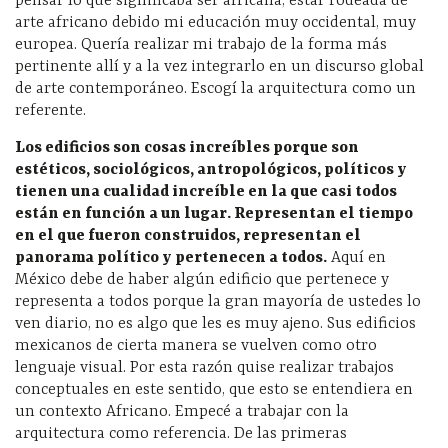
pensar lo que significaba ser africana, estar rodeada de
arte africano debido mi educación muy occidental, muy
europea. Quería realizar mi trabajo de la forma más
pertinente allí y a la vez integrarlo en un discurso global
de arte contemporáneo. Escogí la arquitectura como un
referente.
Los edificios son cosas incre
íbles porque son
est
éticos, sociol
ógicos, antropol
ógicos, pol
íticos y
tienen una cualidad incre
íble en la que casi todos
est
án en funci
ón a un lugar. Representan el tiempo
en el que fueron construidos, representan el
panorama pol
ítico y pertenecen a todos.
Aquí en
México debe de haber algún edificio que pertenece y
representa a todos porque la gran mayoría de ustedes lo
ven diario, no es algo que les es muy ajeno. Sus edificios
mexicanos de cierta manera se vuelven como otro
lenguaje visual. Por esta razón quise realizar trabajos
conceptuales en este sentido, que esto se entendiera en
un contexto Africano. Empecé a trabajar con la
arquitectura como referencia. De las primeras