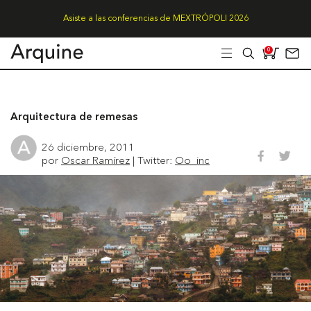
Asiste a las conferencias de MEXTRÓPOLI 2026
0
Arquitectura de remesas
26 diciembre, 2011
por
Oscar Ramírez
| Twitter:
Oo_inc