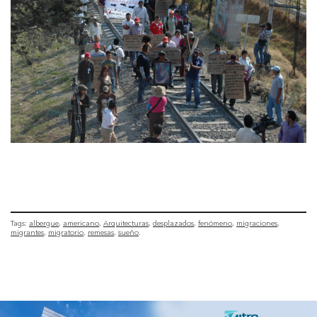
Tags:
albergue
americano
Arquitecturas
desplazados
fenómeno
migraciones
migrantes
migratorio
remesas
sueño