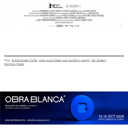
Tags:
Buckminster Fuller
How much does your building weigh
Mr. Foster?
Norman Foster