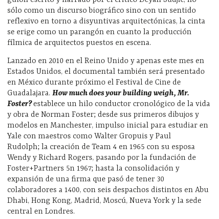
guión escrito y narrado por el crítico Deyan Sudjic, no
sólo como un discurso biográfico sino con un sentido
reflexivo en torno a disyuntivas arquitectónicas, la cinta
se erige como un parangón en cuanto la producción
fílmica de arquitectos puestos en escena.
Lanzado en 2010 en el Reino Unido y apenas este mes en
Estados Unidos, el documental también será presentado
en México durante próximo el Festival de Cine de
Guadalajara.
How much does your building weigh,
Mr.
Foster
?
establece un hilo conductor cronológico de la vida
y obra de Norman Foster; desde sus primeros dibujos y
modelos en Manchester, impulso inicial para estudiar en
Yale con maestros como Walter Gropuis y Paul
Rudolph; la creación de Team 4 en 1965 con su esposa
Wendy y Richard Rogers, pasando por la fundación de
Foster+Partners 5n 1967; hasta la consolidación y
expansión de una firma que pasó de tener 30
colaboradores a 1400, con seis despachos distintos en Abu
Dhabi, Hong Kong, Madrid, Moscú, Nueva York y la sede
central en Londres.