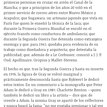
primeras personas en cruzar en avión el Canal de la
Mancha; o que a principios de los años 20 voló en el
primer servicio de correo aéreo entre Nuevo México y
Acapulco; que Sugawara, un artesano japonés que vivía en
París fue quien le enseñó la técnica de la laca; que
durante la Primera Guerra Mundial se enroló en el
ejército francés como conductora de ambulancia; que
durante la Segunda Guerra fue detenida como extranjera
enemiga y que, para 1945, quedaba poca evidencia de su
trabajo como diseñadora y arquitecta; que detestaba la
publicidad; que, además de a Le Corbusier, conoció a J. J. P.
Oud, Apollinaire, Gropius y Mallet-Stevens.
El hecho es que, tras la Segunda Guerra y hasta su muerte
en 1976, la figura de Gray se volvió marginal y
prácticamente desconocida hasta que Rykwert le dedicó
estos textos. En un comentario a la monografía que Peter
Adam le dedicó a Gray en 1987, Charlotte Benton —quien
también le dedicó un libro a la artista— dice que, de
creerle a Adam, la misma Gray se apartó de los reflectores
y nunca buscó la fama: “no me gustaba presionar y tal vez