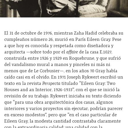
El 31 de octubre de 1976, mientras Zaha Hadid celebraba su
cumpleaños número 26, murió en París Eileen Gray. Pese
a que hoy es conocida y respetada como diseñadora y
arquitecta
—
sobre todo por el
affaire
de la casa E.1027,
construida entre 1926 y 1929 en Roquebrune, y que sufrió
del vandalismo mural a manos y pinceles ni más ni
menos que de Le Corbusier
—
, en los años 70 Gray había
caído casi en el olvido. En 1971 Joseph Rykwert escribió un
texto en la revista
Perspecta
titulado “Eileen Gray: Two
Houses and an Interior, 1926-1933”, con el que se inició la
revisión de su trabajo. Rykwert iniciaba su texto diciendo
que “para una obra arquitectónica dos casas, algunos
interiores y varios proyectos sin ejecutar, podrían parecer
en exceso modestos”, pero que “en el caso particular de
Eileen Gray, la modesta cantidad contrastaba claramente
con la extraordinaria calidad: una calidad con la