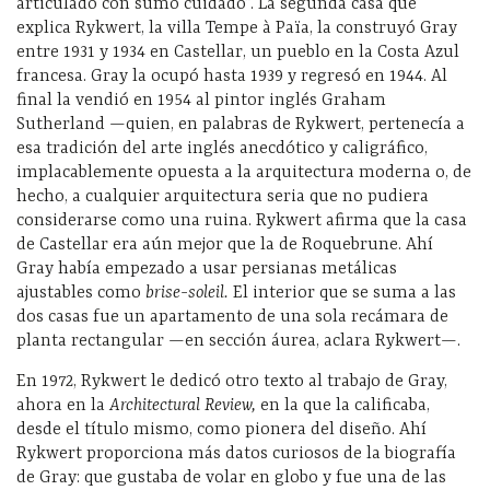
articulado con sumo cuidado”. La segunda casa que
explica Rykwert, la villa Tempe à Païa, la construyó Gray
entre 1931 y 1934 en Castellar, un pueblo en la Costa Azul
francesa. Gray la ocupó hasta 1939 y regresó en 1944. Al
final la vendió en 1954 al pintor inglés Graham
Sutherland —quien, en palabras de Rykwert, pertenecía a
esa tradición del arte inglés anecdótico y caligráfico,
implacablemente opuesta a la arquitectura moderna o, de
hecho, a cualquier arquitectura seria que no pudiera
considerarse como una ruina. Rykwert afirma que la casa
de Castellar era aún mejor que la de Roquebrune. Ahí
Gray había empezado a usar persianas metálicas
ajustables como
brise-soleil.
El interior que se suma a las
dos casas fue un apartamento de una sola recámara de
planta rectangular —en sección áurea, aclara Rykwert—.
En 1972, Rykwert le dedicó otro texto al trabajo de Gray,
ahora en la
Architectural Review,
en la que la calificaba,
desde el título mismo, como pionera del diseño. Ahí
Rykwert proporciona más datos curiosos de la biografía
de Gray: que gustaba de volar en globo y fue una de las