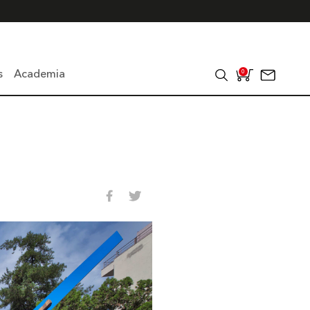
s
Academia
0