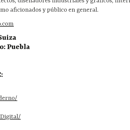
ctos, diseñadores industriales y gráficos, interi
omo aficionados y público en general.
o.com
Suiza
o: Puebla
:
derno/
Digital/