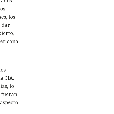
stados
dos
es, los
a dar
ierto,
mericana
tos
la CIA.
ias, lo
 fueran
 aspecto