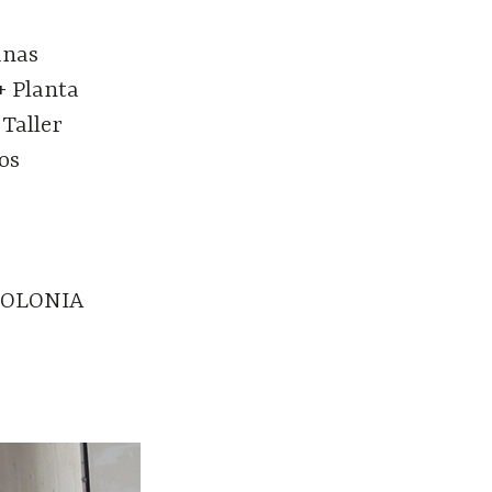
anas
+ Planta
Taller
os
 COLONIA