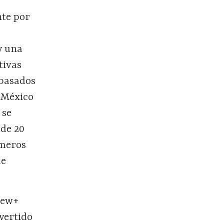
nte por
y una
tivas
 basados
n México
 se
 de 20
ímeros
de
rew+
vertido