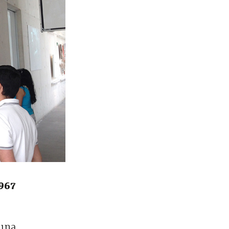
1967
 una