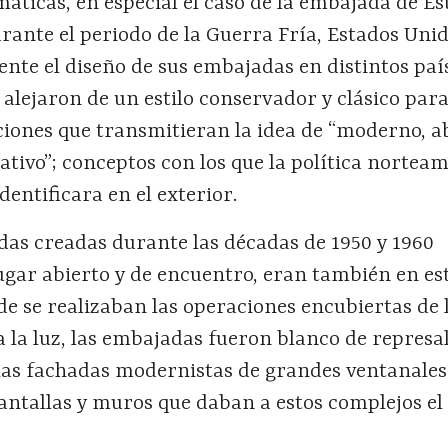
máticas, en especial el caso de la embajada de E
rante el periodo de la Guerra Fría, Estados Uni
te el diseño de sus embajadas en distintos país
e alejaron de un estilo conservador y clásico par
iones que transmitieran la idea de “moderno, ab
tivo”; conceptos con los que la política nortea
dentificara en el exterior.
das creadas durante las décadas de 1950 y 1960
ugar abierto y de encuentro, eran también en es
e se realizaban las operaciones encubiertas de 
a la luz, las embajadas fueron blanco de represal
las fachadas modernistas de grandes ventanales
antallas y muros que daban a estos complejos el