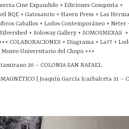
Fuerza Cine Expandido + Ediciones Conquista +
el BQE + Gatosaurio + Haven Press + Las Herm
 Libros Caballos + Lodos Contemporáneo + Neter 
 Silvershed + Soloway Gallery + SOMOSMEXAS + 
+++ COLABORACIONES + Diagrama + La77 + Lod
Museo Universitario del Chopo +++
ltamirano 20 – COLONIA SAN RAFAEL
AGNÉTICO | Joaquín García Icazbalceta 31 –