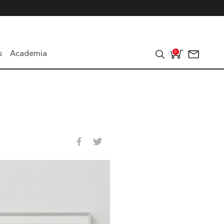
s
Academia
0