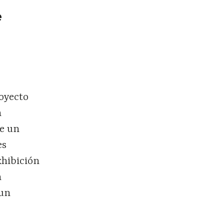
e
royecto
n
de un
es
xhibición
n
 un