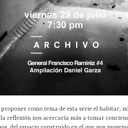
proponer como tema de esta serie el habitar, n
la reflexión nos acercaría más a tomar concienc
os, del espacio construido en el que nos movemo