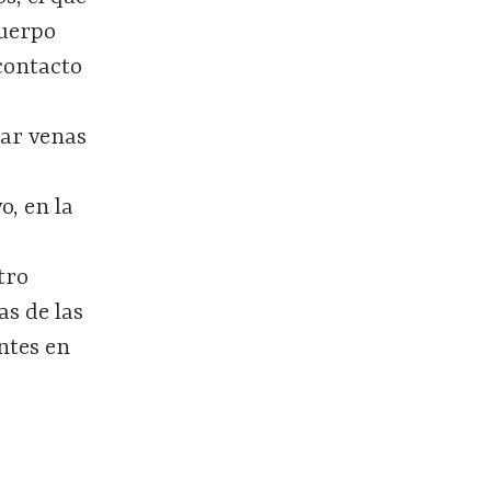
cuerpo
contacto
rar venas
o, en la
tro
as de las
ntes en