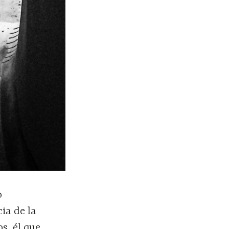
o
ia de la
s, él que