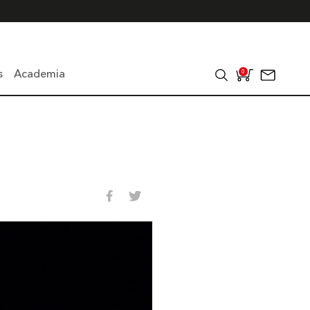
s
Academia
0