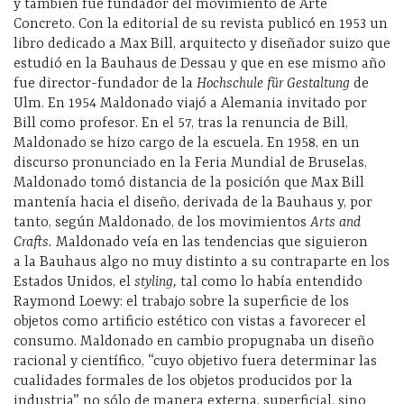
y también fue fundador del movimiento de Arte
Concreto. Con la editorial de su revista publicó en 1953 un
libro dedicado a Max Bill, arquitecto y diseñador suizo que
estudió en la Bauhaus de Dessau y que en ese mismo año
fue director-fundador de la
Hochschule für Gestaltung
de
Ulm. En 1954 Maldonado viajó a Alemania invitado por
Bill como profesor. En el 57, tras la renuncia de Bill,
Maldonado se hizo cargo de la escuela. En 1958, en un
discurso pronunciado en la Feria Mundial de Bruselas,
Maldonado tomó distancia de la posición que Max Bill
mantenía hacia el diseño, derivada de la Bauhaus y, por
tanto, según Maldonado, de los movimientos
Arts and
Crafts.
Maldonado veía en las tendencias que siguieron
a la Bauhaus algo no muy distinto a su contraparte en los
Estados Unidos, el
styling,
tal como lo había entendido
Raymond Loewy: el trabajo sobre la superficie de los
objetos como artificio estético con vistas a favorecer el
consumo. Maldonado en cambio propugnaba un diseño
racional y científico, “cuyo objetivo fuera determinar las
cualidades formales de los objetos producidos por la
industria” no sólo de manera externa, superficial, sino