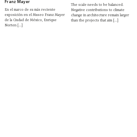
Franz Mayer
The scale needs to be balanced.
En el marco de su más reciente
Negative contributions to climate
exposición en el Museo Franz Mayer
change in architecture remain larger
de la Ciudad de México, Enrique
than the projects that aim [...]
Norten [...]